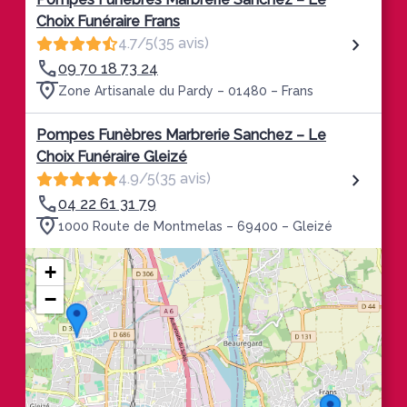
Choix Funéraire Frans
4.7/5
(35 avis)
09 70 18 73 24
Zone Artisanale du Pardy – 01480 – Frans
Pompes Funèbres Marbrerie Sanchez – Le
Choix Funéraire Gleizé
4.9/5
(35 avis)
04 22 61 31 79
1000 Route de Montmelas – 69400 – Gleizé
+
−