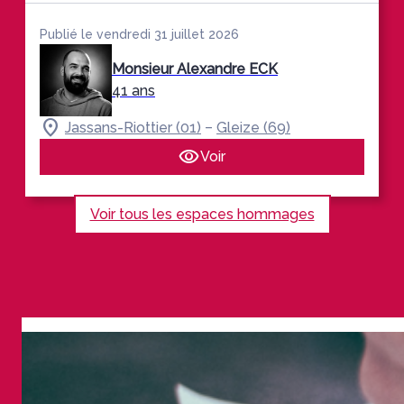
Publié le vendredi 31 juillet 2026
Monsieur Alexandre ECK
41 ans
–
Jassans-Riottier (01)
Gleize (69)
Voir
Voir tous les espaces hommages