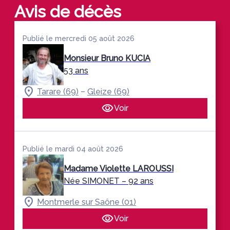
Avis de décès
Publié le mercredi 05 août 2026
Monsieur Bruno KUCIA
53 ans
–
Tarare (69)
Gleize (69)
Voir
Publié le mardi 04 août 2026
Madame Violette LAROUSSI
Née SIMONET
– 92 ans
Montmerle sur Saône (01)
Voir