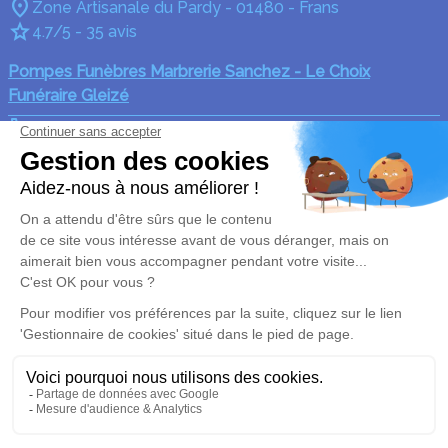
Zone Artisanale du Pardy - 01480 - Frans
4.7/5 - 35 avis
Pompes Funèbres Marbrerie Sanchez - Le Choix
Funéraire Gleizé
04 22 61 31 79
pompesfunebressanchez@gmail.com
1000 Route de Montmelas - 69400 - Gleizé
4.9/5 - 35 avis
Nos Services
Liens utiles
Organiser des obsèques
Avis de décès
Prévoir ses obsèques
Demande de rendez-vous
en agence
Monuments funéraires
Services aux familles
Mentions légales
Politique de traitement des données personnelles
Politique d’utilisation des cookies
Gestionnaire de cookies