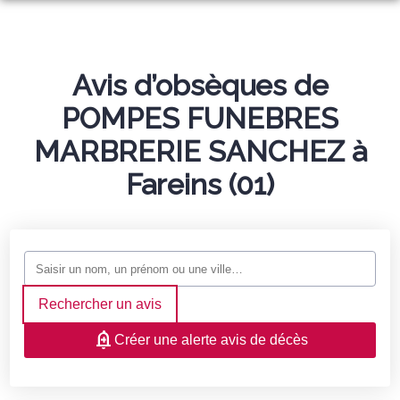
NOS AGENCES
NOS SERVICES FUNÉRAIRES
GLEIZÉ
Avis d’obsèques de
NOTRE CHAMBRE FUNERAIRE
POMPES FUNEBRES
ORGANISER DES OBSÈQUES
FRANS
MARBRERIE ET MONUMENTS
MARBRERIE SANCHEZ à
PRÉVOIR SES OBSÈQUES
NOS ARTICLES FUNÉRAIRES
Fareins (01)
ESPACE HOMMAGES
SERVICES AUX FAMILLES
Rechercher un avis
Créer une alerte avis de décès