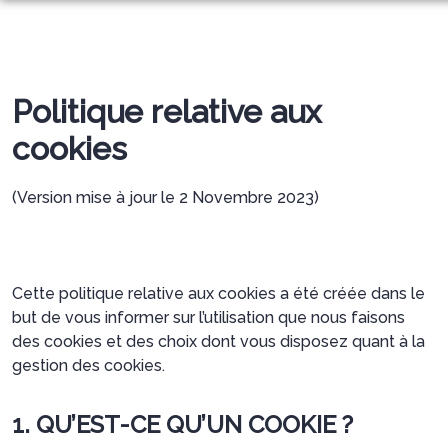
NOS AGENCES
NOS SERVICES FUNÉRAIRES
GLEIZÉ
Politique relative aux
NOTRE CHAMBRE FUNERAIRE
ORGANISER DES OBSÈQUES
FRANS
cookies
MARBRERIE ET MONUMENTS
PRÉVOIR SES OBSÈQUES
NOS ARTICLES FUNÉRAIRES
(Version mise à jour le 2 Novembre 2023)
ESPACE HOMMAGES
SERVICES AUX FAMILLES
Cette politique relative aux cookies a été créée dans le
but de vous informer sur l’utilisation que nous faisons
des cookies et des choix dont vous disposez quant à la
gestion des cookies.
1. QU’EST-CE QU’UN COOKIE ?