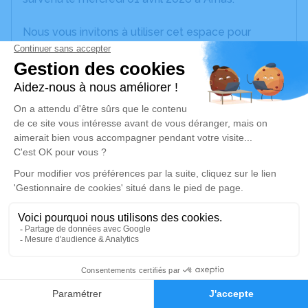
Nous vous invitons à utiliser cet espace pour
laisser vos condoléances, partager des photos
souvenirs, une anecdote ou exprimer vos pensées
à travers des poèmes ou des textes. Cet endroit
est un lieu d'expression dédié à honorer la
mémoire de Valentina PETOZZI.
Un service de plantation d’arbre hommage est
disponible ici
.
Je rends hommage
Cérémonie religieuse
mardi 07 avril 2026 à 10h00
12
Église Saint-Saturnin d'Arnas
Route de Longsard
Faire-part
Hommages
69400 Arnas