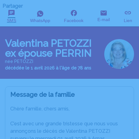
Partager
E-mail
SMS
WhatsApp
Facebook
Lien
Valentina PETOZZI
ex épouse PERRIN
née PETOZZI
décédée le 1 avril 2026 à l'âge de 78 ans
Message de la famille
Chère famille, chers amis,
C’est avec une grande tristesse que nous vous
annonçons le décès de Valentina PETOZZI
survenu le mercredi 01 avril 2026 à Arnas.