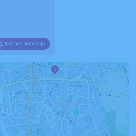
Je rends hommage
1