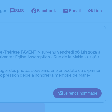
ager
SMS
Facebook
E-mail
Lien
ie-Thérèse FAVENTIN
survenu
vendredi 06 juin 2025
à
uivante : Eglise Assomption - Rue de la Mairie - 01480
rtager des photos souvenirs, une anecdote ou exprimer
'expression dédié à honorer la mémoire de Marie-
Je rends hommage