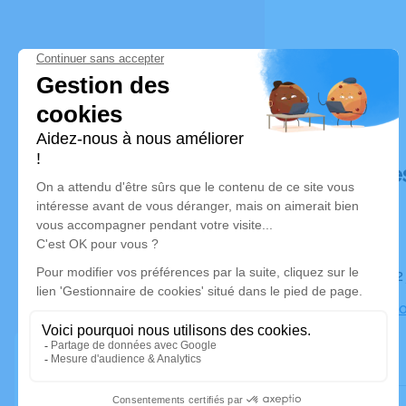
Déroulé de
Le jeudi 1
Eglise Asso
Riottier