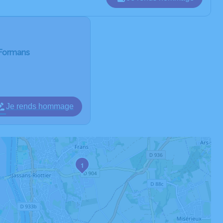
-Formans
Je rends hommage
1