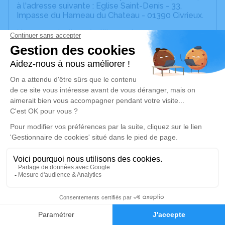
à l'adresse suivante : Eglise Saint-Denis - 33,
Impasse du Hameau du Chateau - 01390 Civrieux.
Nous vous invitons à utiliser cet espace pour
laisser vos condoléances, partager des photos
souvenirs, une anecdote ou exprimer vos pensées
à travers des poèmes ou des textes. Cet endroit
est un lieu d'expression dédié à honorer la
mémoire de Contance DAL GOBBO.
Un service de plantation d’arbre hommage est
disponible ici
.
Je rends hommage
Cérémonie religieuse
mercredi 03 septembre 2025 à 10h30
Eglise Saint-Denis de Civrieux
66
33, Impasse du Hameau du Chateau
Faire-part
Hommages
01390 Civrieux