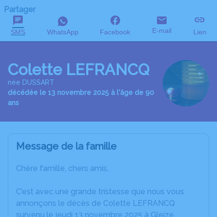
Partager
E-mail
SMS
WhatsApp
Facebook
Lien
Colette LEFRANCQ
née DUSSART
décédée le 13 novembre 2025 à l'âge de 90
ans
Message de la famille
Chère famille, chers amis,
C’est avec une grande tristesse que nous vous
annonçons le décès de Colette LEFRANCQ
survenu le jeudi 13 novembre 2025 à Gleize.