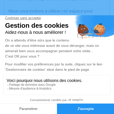
Nous vous invitons à utiliser cet espace pour
laisser vos condoléances, partager des photos
souvenirs, une anecdote ou exprimer vos pensées
à travers des poèmes ou des textes. Cet endroit
est un lieu d'expression dédié à honorer la
mémoire de Colette LEFRANCQ.
Un service de plantation d’arbre hommage est
disponible ici
.
Je rends hommage
Déroulé des obsèques
Les informations sur la cérémonie seront
1
bientôt disponibles.
Faire-part
Hommages
Activez une alerte si vous souhaitez être prévenu