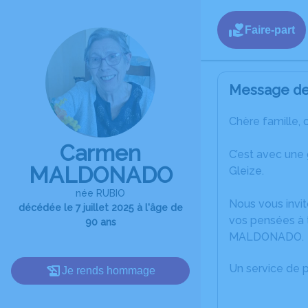
Faire-part
Message de 
Chère famille, 
Carmen
C’est avec une
MALDONADO
Gleize.
née RUBIO
Nous vous invit
décédée le 7 juillet 2025 à l'âge de
vos pensées à 
90 ans
MALDONADO.
Un service de 
Je rends hommage