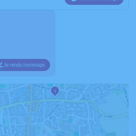
Je rends hommage
1