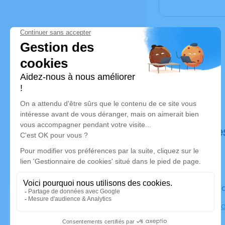
Déroulé de
Le vendred
Eglise Asso
Riottier