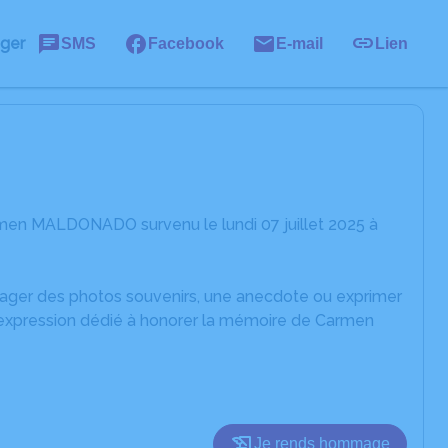
ager
SMS
Facebook
E-mail
Lien
men MALDONADO survenu le lundi 07 juillet 2025 à
rtager des photos souvenirs, une anecdote ou exprimer
d'expression dédié à honorer la mémoire de Carmen
Je rends hommage