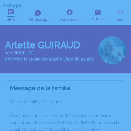
Partager
E-mail
SMS
WhatsApp
Facebook
Lien
Arlette GUIRAUD
née RIQUELME
décédée le 19 janvier 2026 à l'âge de 92 ans
Message de la famille
Chère famille, chers amis,
C’est avec une grande tristesse que nous vous
annonçons le décès d’Arlette GUIRAUD survenu le
lundi 19 janvier 2026 à Villars-les-Dombes.